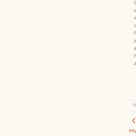
D
u
w
c
F
z
a
F
T
My