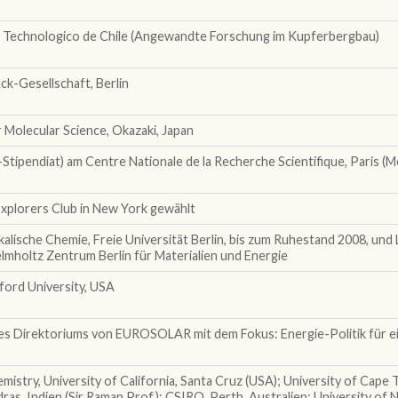
to Technologico de Chile (Angewandte Forschung im Kupferbergbau)
ck-Gesellschaft, Berlin
r Molecular Science, Okazaki, Japan
tipendiat) am Centre Nationale de la Recherche Scientifique, Paris (
Explorers Club in New York gewählt
alische Chemie, Freie Universität Berlin, bis zum Ruhestand 2008, und 
lmholtz Zentrum Berlin für Materialien und Energie
ford University, USA
es Direktoriums von EUROSOLAR mit dem Fokus: Energie-Politik für ei
mistry, University of California, Santa Cruz (USA); University of Cape
dras, Indien (Sir Raman Prof.); CSIRO, Perth, Australien; University o