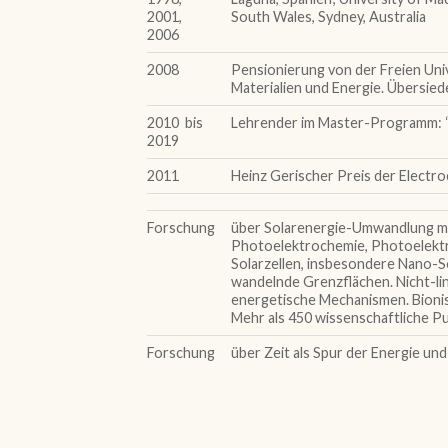
2001,
South Wales, Sydney, Australia
2006
2008
Pensionierung von der Freien Univ
Materialien und Energie. Übersiede
2010 bis
Lehrender im Master-Programm: “B
2019
2011
Heinz Gerischer Preis der Electro
Forschung
über Solarenergie-Umwandlung m
Photoelektrochemie, Photoelektr
Solarzellen, insbesondere Nano-S
wandelnde Grenzflächen. Nicht-l
energetische Mechanismen. Bionis
Mehr als 450 wissenschaftliche P
Forschung
über Zeit als Spur der Energie un