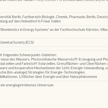
ersität Berlin, Fachbereich Biologie, Chemie, Pharmazie, Berlin, Deut
lung auf den Heimathof in Friaul, Italien
iomimetics in Energy Systems” an der Fachhochschule Kärnten, Villac
chemical Society (ECS)
it folgenden Schwerpunkt-Gebieten:
olyse des Wassers, Photovoltaische Wasserstoff-Erzeugung und Phot
olarzellen und Farbstoff-Solarzellen. Grenzflächen- und Oberflächen-
ineare und kooperative Mechanismen der Licht-Energie-Umwandlung, s
che (bio-analoge) Strategien für Energie-Technologien.
ublikationen, 13 Bücher über Energie und über Naturphänomene
d ein energiegetriebenes Universum