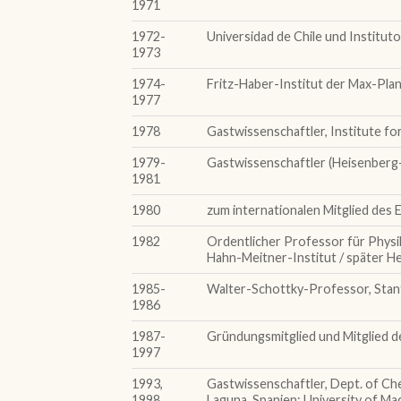
1971
1972-
Universidad de Chile und Institu
1973
1974-
Fritz-Haber-Institut der Max-Plan
1977
1978
Gastwissenschaftler, Institute fo
1979-
Gastwissenschaftler (Heisenberg-S
1981
1980
zum internationalen Mitglied des 
1982
Ordentlicher Professor für Physik
Hahn-Meitner-Institut / später He
1985-
Walter-Schottky-Professor, Stan
1986
1987-
Gründungsmitglied und Mitglied d
1997
1993,
Gastwissenschaftler, Dept. of Che
1998,
Laguna, Spanien; University of Ma