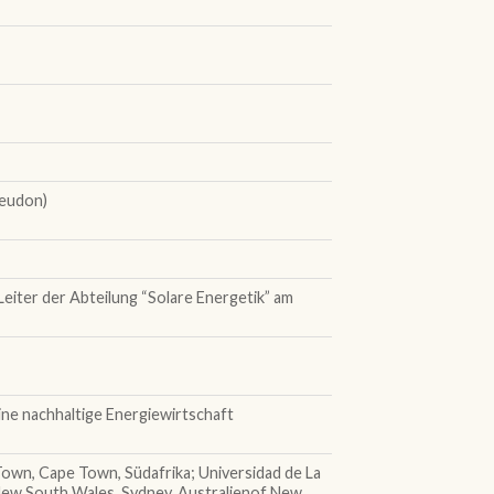
Meudon)
Leiter der Abteilung “Solare Energetik” am
ne nachhaltige Energiewirtschaft
 Town, Cape Town, Südafrika; Universidad de La
f New South Wales, Sydney, Australienof New